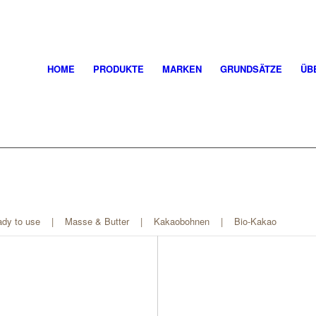
HOME
PRODUKTE
MARKEN
GRUNDSÄTZE
ÜB
dy to use
|
Masse & Butter
|
Kakaobohnen
|
Bio-Kakao