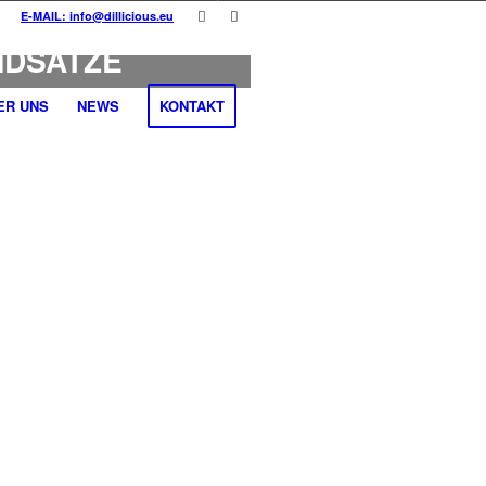
0 DILLICIOUS-
E-MAIL: info@dillicious.eu
DSÄTZE
ER UNS
NEWS
KONTAKT