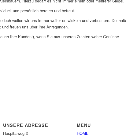
Kleinbauern. Hierzu bedarf es nicht immer einem oder mehrerer Siegel.
iduell und persönlich beraten und betreut.
Jedoch wollen wir uns immer weiter entwickeln und verbessern. Deshalb
tik und freuen uns über Ihre Anregungen.
r auch Ihre Kunden!), wenn Sie aus unseren Zutaten wahre Genüsse
UNSERE ADRESSE
MENÜ
Hospitalweg 3
HOME