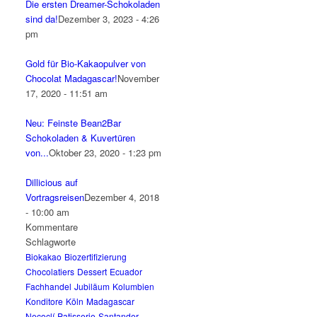
Die ersten Dreamer-Schokoladen
sind da!
Dezember 3, 2023 - 4:26
pm
Gold für Bio-Kakaopulver von
Chocolat Madagascar!
November
17, 2020 - 11:51 am
Neu: Feinste Bean2Bar
Schokoladen & Kuvertüren
von...
Oktober 23, 2020 - 1:23 pm
Dillicious auf
Vortragsreisen
Dezember 4, 2018
- 10:00 am
Kommentare
Schlagworte
Biokakao
Biozertifizierung
Chocolatiers
Dessert
Ecuador
Fachhandel
Jubiläum
Kolumbien
Konditore
Köln
Madagascar
Necoclí
Patisserie
Santander