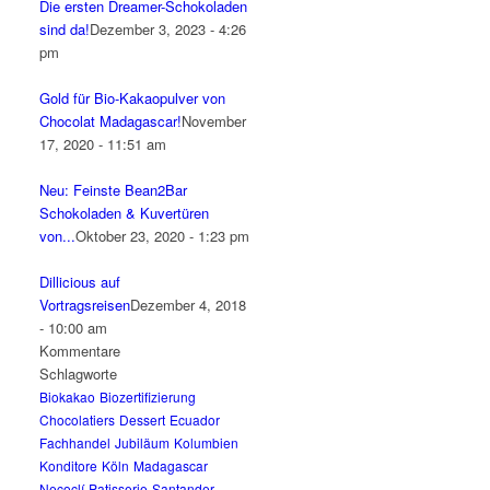
Die ersten Dreamer-Schokoladen
sind da!
Dezember 3, 2023 - 4:26
pm
Gold für Bio-Kakaopulver von
Chocolat Madagascar!
November
17, 2020 - 11:51 am
Neu: Feinste Bean2Bar
Schokoladen & Kuvertüren
von...
Oktober 23, 2020 - 1:23 pm
Dillicious auf
Vortragsreisen
Dezember 4, 2018
- 10:00 am
Kommentare
Schlagworte
Biokakao
Biozertifizierung
Chocolatiers
Dessert
Ecuador
Fachhandel
Jubiläum
Kolumbien
Konditore
Köln
Madagascar
Necoclí
Patisserie
Santander