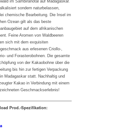
wald im Sambiranotal auf Madagaskar.
alkalisiert sondern naturbelassen,
lei chemische Bearbeitung. Die Insel im
hen Ozean gilt als das beste
anbaugebiet auf dem afrikanischen
nent. Feine Aromen von Waldbeeren
en sich mit dem exquisiten
geschmack aus erlesenen Criollo-,
ario- und Forasterobohnen. Die gesamte
chöpfung von der Kakaobohne über die
eitung bis hin zur fertigen Verpackung
 in Madagaskar statt. Nachhaltig und
rzeugter Kakao in Verbindung mit einem
zeichneten Geschmackserlebnis!
oad Prod.-Spezifikation: