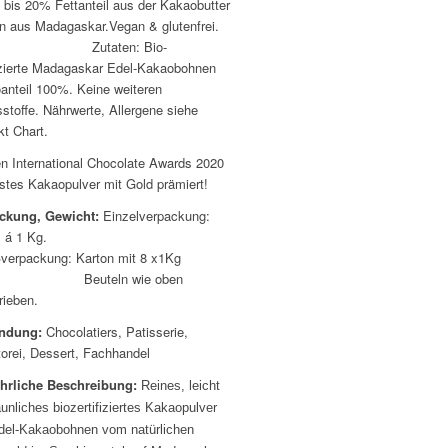
 bis 20% Fettanteil aus der Kakaobutter
gin aus Madagaskar.Vegan & glutenfrei.
taten: Bio-
fizierte Madagaskar Edel-Kakaobohnen
anteil 100%. Keine weiteren
sstoffe. Nährwerte, Allergene siehe
kt Chart.
en International Chocolate Awards 2020
stes Kakaopulver mit Gold prämiert!
ckung, Gewicht:
Einzelverpackung:
eutel á 1 Kg.
verpackung: Karton mit 8 x1Kg
uteln wie oben
rieben.
ndung:
Chocolatiers, Patisserie,
torei, Dessert, Fachhandel
hrliche Beschreibung:
Reines, leicht
äunliches biozertifiziertes Kakaopulver
del-Kakaobohnen vom natürlichen