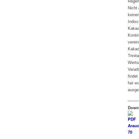
Regen
Nicht 
keiner
Indisc
Kakao
Konti
verein
Kakao
Trinit
Werts
Verarb
findet
fair e
ausge
Downl