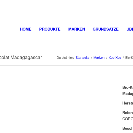
HOME
PRODUKTE
MARKEN
GRUNDSÄTZE
ÜB
colat Madagagascar
Du bist hier:
Startseite
/
Marken
/
Xoc-Xoc
/
Bio-
Bio-K
Mada
Herst
Refe
COPO
Besc