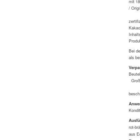
mit 18
/ Ori
Zu
zerti
Kakao
Inhalt
Produ
Bei d
als be
Verpa
B
Groß
Be
besch
Anwe
Kondi
Ausfü
rot-br
aus E