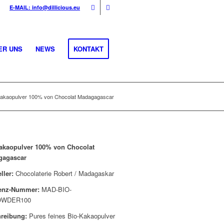
E-MAIL: info@dillicious.eu
ER UNS
NEWS
KONTAKT
Kakaopulver 100% von Chocolat Madagagascar
akaopulver 100% von Chocolat
gagascar
eller:
Chocolaterie Robert / Madagaskar
renz-Nummer:
MAD-BIO-
WDER100
hreibung:
Pures feines Bio-Kakaopulver