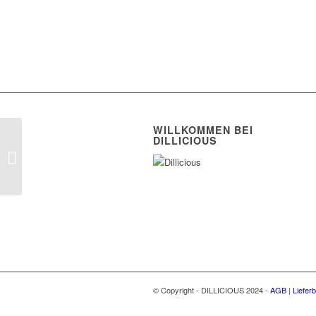
WILLKOMMEN BEI
DILLICIOUS
Soziale Projekte mit
unseren Kakao-
Partnern, Teil 2
© Copyright - DILLICIOUS 2024 -
AGB
|
Liefer