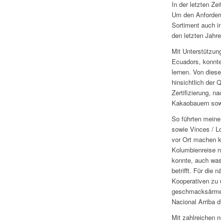
In der letzten Ze
Um den Anforder
Sortiment auch i
den letzten Jahre
Mit Unterstützun
Ecuadors, konnte
lernen. Von diese
hinsichtlich der 
Zertifizierung, 
Kakaobauern sowi
So führten mein
sowie Vinces / L
vor Ort machen k
Kolumbienreise n
konnte, auch wa
betrifft. Für die
Kooperativen zu u
geschmacksärmer
Nacional Arriba d
Mit zahlreichen 