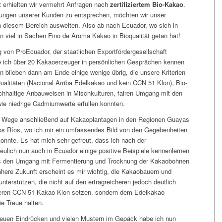
it erhielten wir vermehrt Anfragen nach
zertifiziertem Bio-Kakao
.
ungen unserer Kunden zu entsprechen, möchten wir unser
n diesem Bereich ausweiten. Also ab nach Ecuador, wo sich in
n viel in Sachen Fino de Aroma Kakao in Bioqualität getan hat!
g von ProEcuador, der staatlichen Exportfördergesellschaft
 ich über 20 Kakaoerzeuger in persönlichen Gesprächen kennen
n blieben dann am Ende einige wenige übrig, die unsere Kriterien
Qualitäten (Nacional Arriba Edelkakao und kein CCN 51 Klon), Bio-
nachhaltige Anbauweisen in Mischkulturen, fairen Umgang mit den
e niedrige Cadmiumwerte erfüllen konnten.
e Wege anschließend auf Kakaoplantagen in den Regionen Guayas
os Ríos, wo ich mir ein umfassendes Bild von den Gegebenheiten
onnte. Es hat mich sehr gefreut, dass ich nach der
eulich nun auch in Ecuador einige positive Beispiele kennenlernen
s den Umgang mit Fermentierung und Trocknung der Kakaobohnen
 nähere Zukunft erscheint es mir wichtig, die Kakaobauern und
nterstützen, die nicht auf den ertragreicheren jedoch deutlich
en CCN 51 Kakao-Klon setzen, sondern dem Edelkakao
ie Treue halten.
neuen Eindrücken und vielen Mustern im Gepäck habe ich nun