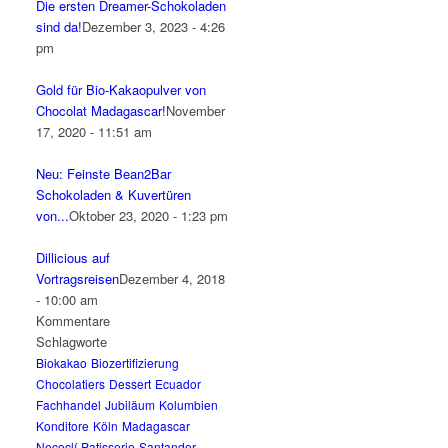
Die ersten Dreamer-Schokoladen
sind da!
Dezember 3, 2023 - 4:26
pm
Gold für Bio-Kakaopulver von
Chocolat Madagascar!
November
17, 2020 - 11:51 am
Neu: Feinste Bean2Bar
Schokoladen & Kuvertüren
von...
Oktober 23, 2020 - 1:23 pm
Dillicious auf
Vortragsreisen
Dezember 4, 2018
- 10:00 am
Kommentare
Schlagworte
Biokakao
Biozertifizierung
Chocolatiers
Dessert
Ecuador
Fachhandel
Jubiläum
Kolumbien
Konditore
Köln
Madagascar
Necoclí
Patisserie
Santander